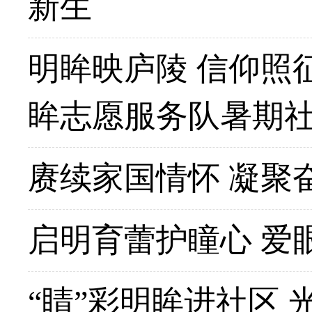
新生
明眸映庐陵 信仰照
眸志愿服务队暑期
赓续家国情怀 凝聚
启明育蕾护瞳心 爱
“睛”彩明眸进社区