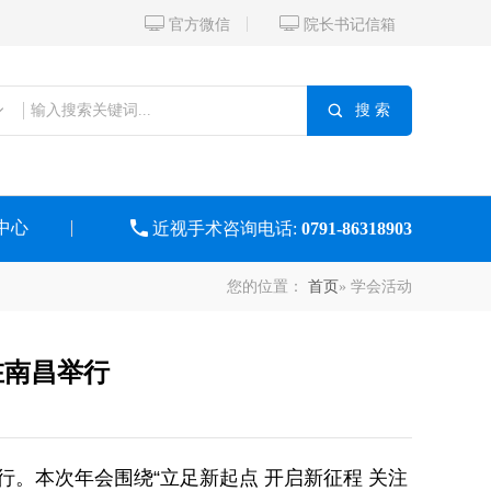


官方微信
院长书记信箱

搜 索
中心

近视手术咨询电话:
0791-86318903
您的位置：
首页
» 学会活动
在南昌举行
举行。本次年会围绕“立足新起点 开启新征程 关注