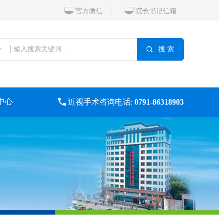


官方微信
院长书记信箱

搜 索
中心

近视手术咨询电话:
0791-86318903