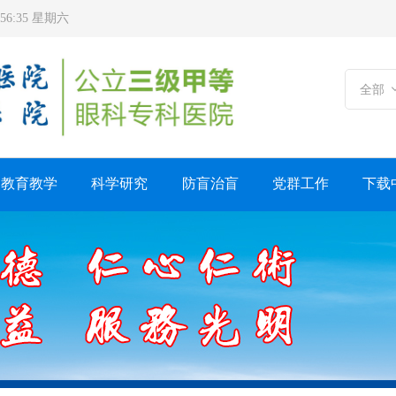
7:56:37 星期六
全部
教育教学
科学研究
防盲治盲
党群工作
下载