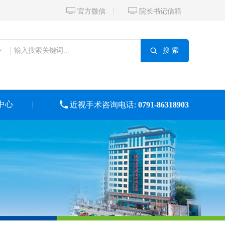


官方微信
院长书记信箱

搜 索
中心

近视手术咨询电话:
0791-86318903