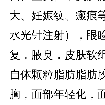
大、妊娠纹、瘢痕
水光针注射），眼
复，腋臭，皮肤软
自体颗粒脂肪脂肪
胸，面部年轻化，