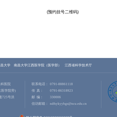
(预约挂号二维码)
南昌大学
南昌大学江西医学院（医学部）
江西省科学技术厅
眼科医院
联系电话：
0791-88861118
大医学院旁)
传 真：
0791-86318923
725号洪
邮 编：
330006
信访邮箱：
ndfsykyybgs@ncu.edu.cn