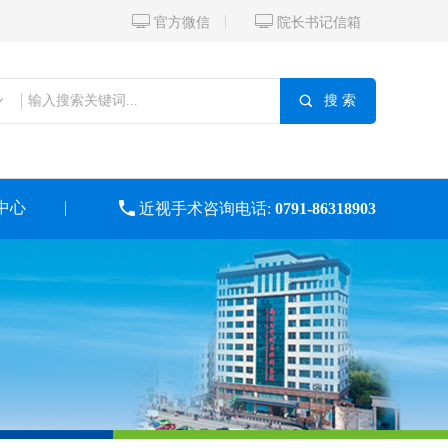


官方微信
院长书记信箱

搜 索
中心

近视手术咨询电话:
0791-86318903