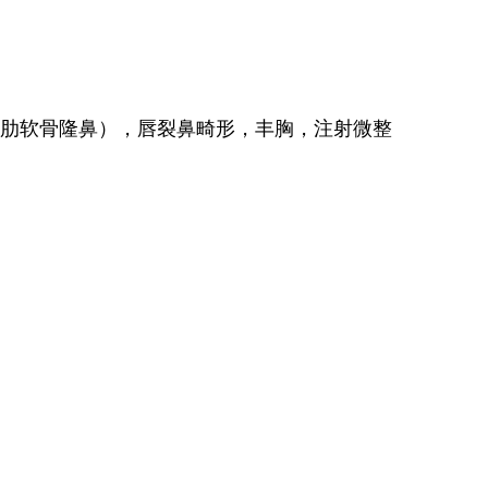
肋软骨隆鼻），
唇裂鼻畸形，丰胸，注射微整
。