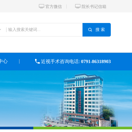


官方微信
院长书记信箱

搜 索
中心

近视手术咨询电话:
0791-86318903