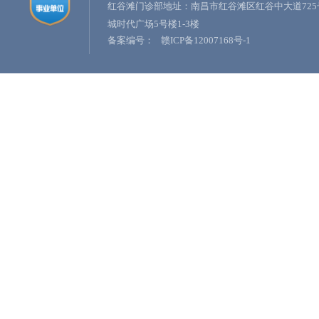
红谷滩门诊部地址：南昌市红谷滩区红谷中大道725
城时代广场5号楼1-3楼
备案编号：
赣ICP备12007168号-1