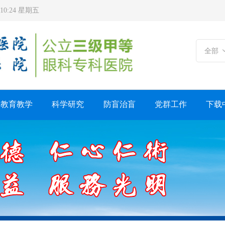
5:10:24 星期五
全部
教育教学
科学研究
防盲治盲
党群工作
下载