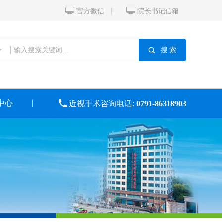


官方微信
院长书记信箱

搜 索
中心

近视手术咨询电话:
0791-86318903