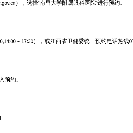
），选择
南昌大学附属眼科医院
进行预约。
pc.gov.cn
“
”
～
），或江西省卫健委统一预约电话热线
0,14:00
17:30
0
进入预约。
约。