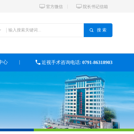


官方微信
院长书记信箱

搜 索
中心

近视手术咨询电话:
0791-86318903