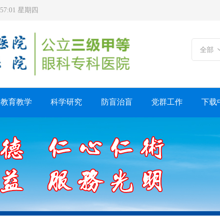
6:57:02 星期四
全部
教育教学
科学研究
防盲治盲
党群工作
下载