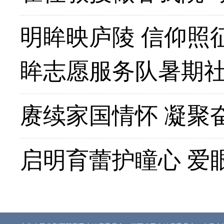
明眸映庐陵 信仰照
眸志愿服务队暑期
赓续家国情怀 凝聚
启明育蕾护瞳心 爱