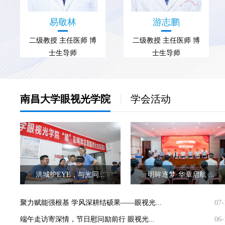
易敬林
游志鹏
二级教授 主任医师 博
二级教授 主任医师 博
士生导师
士生导师
南昌大学眼视光学院
学会活动
洪城护EYE，与光同...
明眸逐梦·华章启航 ...
聚力赋能强根基 学风深耕结硕果——眼视光...
07-
端午走访寄深情，节日慰问励前行 眼视光...
06-