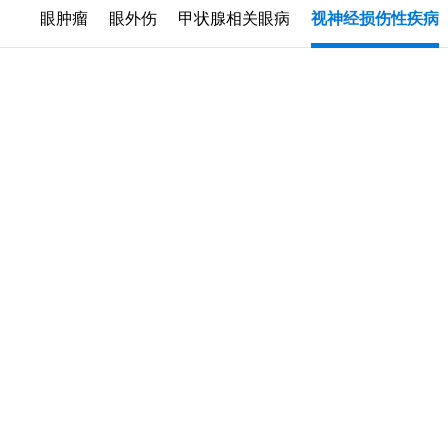
眼肿瘤
眼外伤
甲状腺相关眼病
视神经损伤性疾病