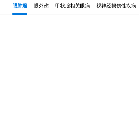
眼肿瘤
眼外伤
甲状腺相关眼病
视神经损伤性疾病