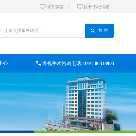


官方微信
院长书记信箱

搜 索
中心

近视手术咨询电话:
0791-86318903