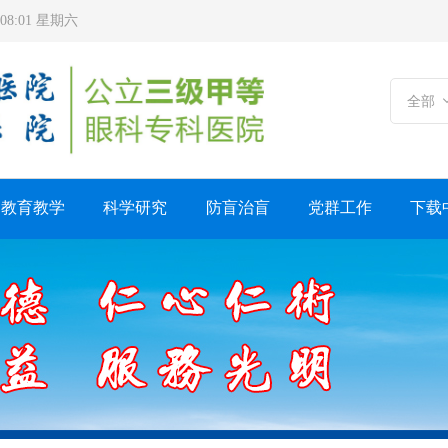
1:08:01 星期六
全部
教育教学
科学研究
防盲治盲
党群工作
下载