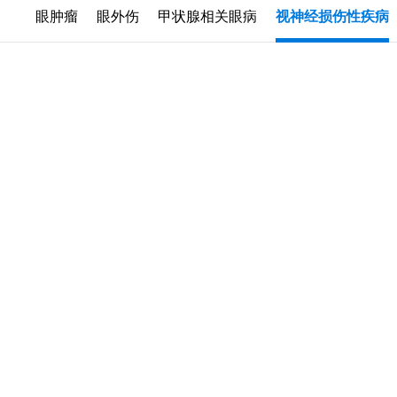
眼肿瘤
眼外伤
甲状腺相关眼病
视神经损伤性疾病