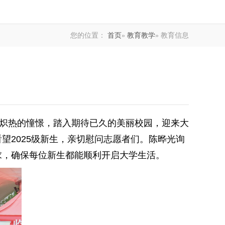
您的位置：
首页
»
教育教学
» 教育信息
怀炽热的憧憬，踏入期待已久的美丽校园，迎来大
望2025级新生，亲切
慰问志愿者
们
。陈晔光询
求，确保每位
新生
都能顺利开启大学生活。