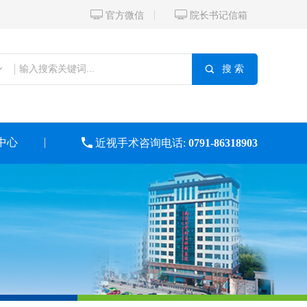


官方微信
院长书记信箱

搜 索
中心

近视手术咨询电话:
0791-86318903