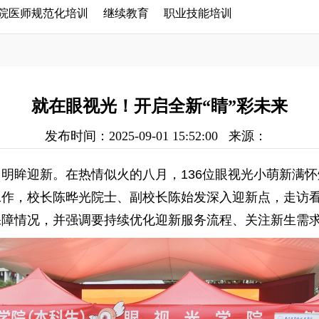
院医师规范化培训
继续教育
职业技能培训
就在眼视光！开启全新“睛”彩未来
发布时间：2025-09-01 15:52:00
来源：
明眸迎新。在热情似火的八月，136位眼视光小萌新满
工作，校长陈晔光
院士、副校长陈始发
深入
迎新点，走访看
保障情况，
并强调
要持续优化
迎新服务
流程、关注新生需