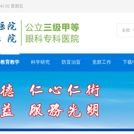
3:41:04 星期五
全部
教育教学
科学研究
防盲治盲
党群工作
下载