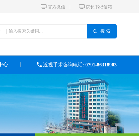


官方微信
院长书记信箱

搜 索
中心

近视手术咨询电话:
0791-86318903