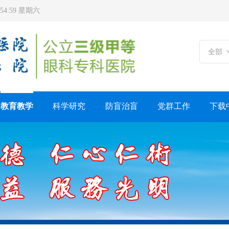
1:55:01 星期六
全部
教育教学
科学研究
防盲治盲
党群工作
下载