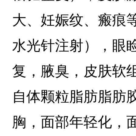
大、妊娠纹、瘢痕
水光针注射），眼
复，腋臭，皮肤软
自体颗粒脂肪脂肪
胸，面部年轻化，