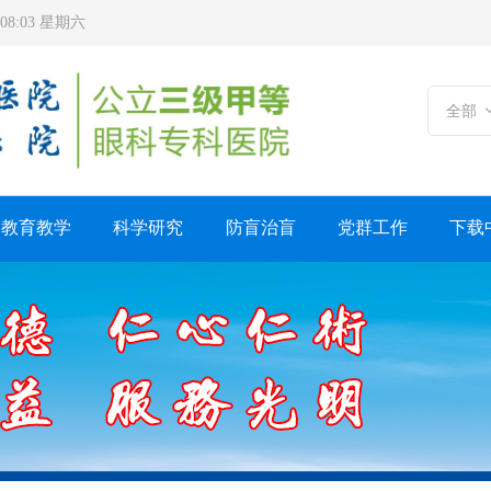
4:08:05 星期六
全部
教育教学
科学研究
防盲治盲
党群工作
下载