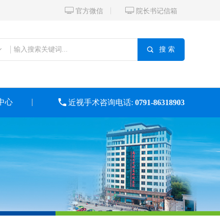


官方微信
院长书记信箱

搜 索
中心

近视手术咨询电话:
0791-86318903